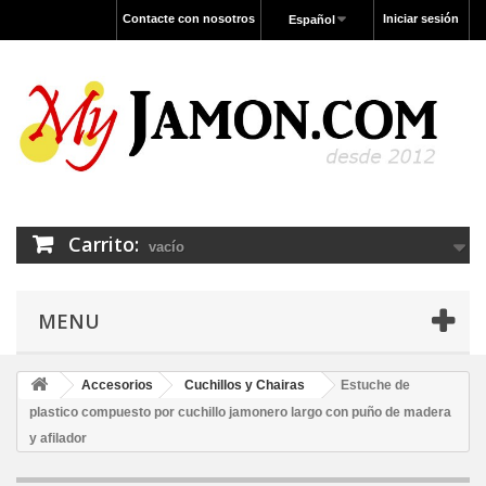
Contacte con nosotros
Iniciar sesión
Español
Carrito:
vacío
MENU
Accesorios
Cuchillos y Chairas
Estuche de
plastico compuesto por cuchillo jamonero largo con puño de madera
y afilador