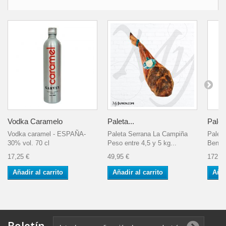
Vodka Caramelo
Paleta...
Paleta
Vodka caramel - ESPAÑA-
Paleta Serrana La Campiña
Paleta
30% vol. 70 cl
Peso entre 4,5 y 5 kg...
Benito
17,25 €
49,95 €
172,4
Añadir al carrito
Añadir al carrito
Añad