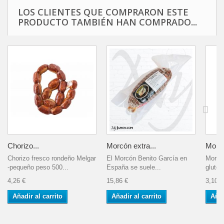
LOS CLIENTES QUE COMPRARON ESTE
PRODUCTO TAMBIÉN HAN COMPRADO...
Chorizo...
Morcón extra...
Morcil
Chorizo fresco rondeño Melgar
El Morcón Benito García en
Morcil
-pequeño peso 500...
España se suele...
gluten
4,26 €
15,86 €
3,10 €
Añadir al carrito
Añadir al carrito
Añad