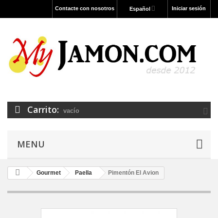
Contacte con nosotros
Iniciar sesión
Español
Carrito:
vacío
MENU
Gourmet
Paella
Pimentón El Avion