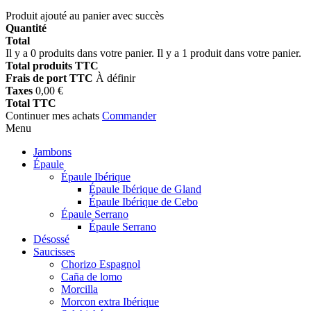
Produit ajouté au panier avec succès
Quantité
Total
Il y a
0
produits dans votre panier.
Il y a 1 produit dans votre panier.
Total produits TTC
Frais de port TTC
À définir
Taxes
0,00 €
Total TTC
Continuer mes achats
Commander
Menu
Jambons
Épaule
Épaule Ibérique
Épaule Ibérique de Gland
Épaule Ibérique de Cebo
Épaule Serrano
Épaule Serrano
Désossé
Saucisses
Chorizo Espagnol
Caña de lomo
Morcilla
Morcon extra Ibérique