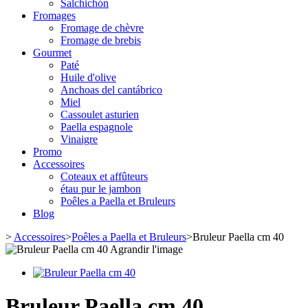
Salchichón
Fromages
Fromage de chèvre
Fromage de brebis
Gourmet
Paté
Huile d'olive
Anchoas del cantábrico
Miel
Cassoulet asturien
Paella espagnole
Vinaigre
Promo
Accessoires
Coteaux et affûteurs
étau pur le jambon
Poêles a Paella et Bruleurs
Blog
>
Accessoires
>
Poêles a Paella et Bruleurs
>
Bruleur Paella cm 40
Agrandir l'image
Bruleur Paella cm 40