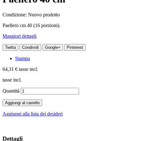
Condizione:
Nuovo prodotto
Paellero cm 40 (16 porzioni).
Maggiori dettagli
Twitta
Condividi
Google+
Pinterest
Stampa
64,31 €
tasse incl.
tasse incl.
Quantità
Aggiungi al carrello
Aggiungi alla lista dei desideri
Dettagli