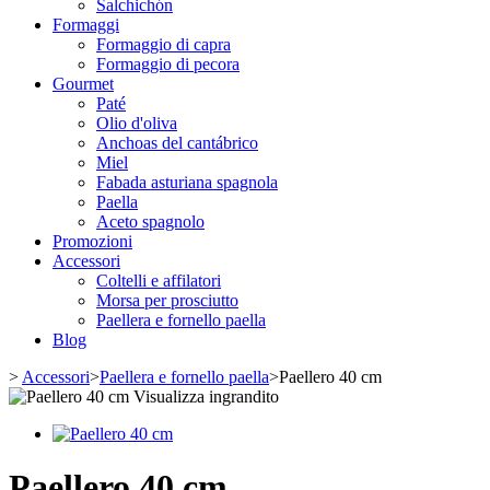
Salchichón
Formaggi
Formaggio di capra
Formaggio di pecora
Gourmet
Paté
Olio d'oliva
Anchoas del cantábrico
Miel
Fabada asturiana spagnola
Paella
Aceto spagnolo
Promozioni
Accessori
Coltelli e affilatori
Morsa per prosciutto
Paellera e fornello paella
Blog
>
Accessori
>
Paellera e fornello paella
>
Paellero 40 cm
Visualizza ingrandito
Paellero 40 cm