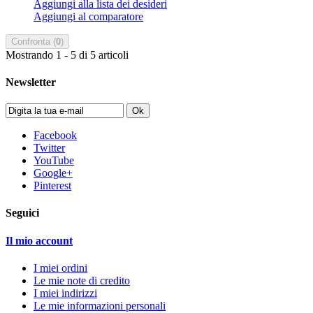
Aggiungi alla lista dei desideri
Aggiungi al comparatore
Confronta (
0
)
Mostrando 1 - 5 di 5 articoli
Newsletter
Ok
Facebook
Twitter
YouTube
Google+
Pinterest
Seguici
Il mio account
I miei ordini
Le mie note di credito
I miei indirizzi
Le mie informazioni personali