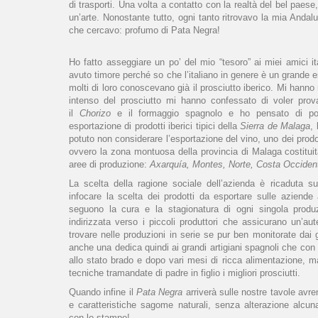
di trasporti. Una volta a contatto con la realtà del bel paes
un’arte. Nonostante tutto, ogni tanto ritrovavo la mia Andal
che cercavo: profumo di Pata Negra!
Ho fatto asseggiare un po’ del mio “tesoro” ai miei amici i
avuto timore perché so che l’italiano in genere è un grande es
molti di loro conoscevano già il prosciutto iberico. Mi hanno 
intenso del prosciutto mi hanno confessato di voler provare
il
Chorizo
e il formaggio spagnolo e ho pensato di pote
esportazione di prodotti iberici tipici della
Sierra de Malaga
,
potuto non considerare l’esportazione del vino, uno dei prodo
ovvero la zona montuosa della provincia di Malaga costituit
aree di produzione:
Axarquía, Montes, Norte, Costa Occiden
La scelta della ragione sociale dell’azienda è ricaduta 
infocare la scelta dei prodotti da esportare sulle aziende 
seguono la cura e la stagionatura di ogni singola produ
indirizzata verso i piccoli produttori che assicurano un’aut
trovare nelle produzioni in serie se pur ben monitorate dai g
anche una dedica quindi ai grandi artigiani spagnoli che con
allo stato brado e dopo vari mesi di ricca alimentazione, 
tecniche tramandate di padre in figlio i migliori prosciutti.
Quando infine il
Pata Negra
arriverà sulle nostre tavole avr
e caratteristiche sagome naturali, senza alterazione alcun
con lo stampo!