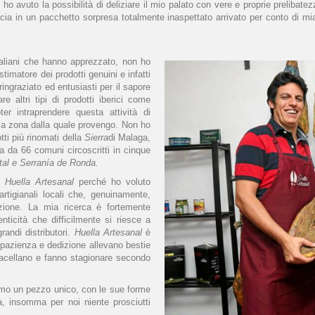
e, ho avuto la possibilità di deliziare il mio palato con vere e proprie preliba
ucia in un pacchetto sorpresa totalmente inaspettato arrivato per conto di m
taliani che hanno apprezzato, non ho
timatore dei prodotti genuini e infatti
ringraziato ed entusiasti per il sapore
 altri tipi di prodotti iberici come
r intraprendere questa attività di
 la zona dalla quale provengo. Non ho
tti più rinomati della
Sierra
di Malaga,
a da 66 comuni circoscritti in cinque
tal e Serranía de Ronda.
su
Huella Artesanal
perché ho voluto
artigianali locali che, genuinamente,
zione. La mia ricerca è fortemente
enticità che difficilmente si riesce a
randi distributori.
Huella Artesanal
è
 pazienza e dedizione allevano bestie
macellano e fanno stagionare secondo
emo un pezzo unico, con le sue forme
a, insomma per noi niente prosciutti