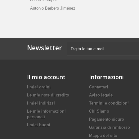
Antonio Barbero Jiménez
Newsletter
Il mio account
Informazioni
I miei ordini
Contattaci
Le mie note di credito
Aviso legale
I miei indirizzi
Termini e condizioni
Le mie informazioni
Chi Siamo
personali
Pagamento sicuro
I miei buoni
Garanzia di rimborso
Mappa del sito