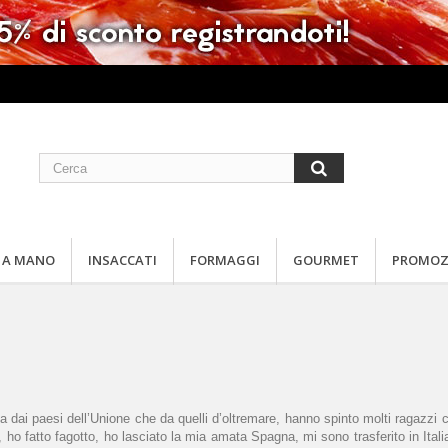
 A MANO
INSACCATI
FORMAGGI
GOURMET
PROMOZ
 sia dai paesi dell’Unione che da quelli d’oltremare, hanno spinto molti ragaz
ido, ho fatto fagotto, ho lasciato la mia amata Spagna, mi sono trasferito in It