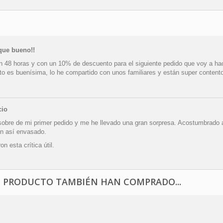
 que bueno!!
n 48 horas y con un 10% de descuento para el siguiente pedido que voy a hac
to es buenísima, lo he compartido con unos familiares y están super content
cio
 sobre de mi primer pedido y me he llevado una gran sorpresa. Acostumbrado 
n así envasado.
n esta crítica útil.
E PRODUCTO TAMBIÉN HAN COMPRADO...