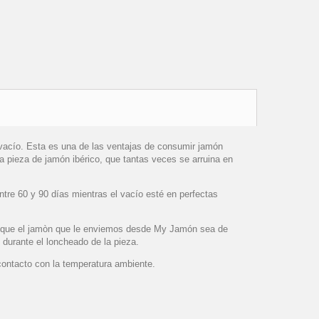
vacío. Esta es una de las ventajas de consumir jam
ó
n
la pieza de jam
ó
n ibérico, que tantas veces se arruina en
tre 60 y 90 días mientras el vacío esté en perfectas
à que el jamòn que le enviemos desde My Jam
ó
n sea de
durante el loncheado de la pieza.
ontacto con la temperatura ambiente.