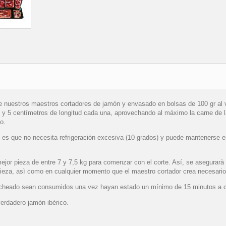
 nuestros maestros cortadores de jamón y envasado en bolsas de 100 gr al 
 y 5 cent
í
metros de longitud cada una, aprovechando al m
á
ximo la carne de 
o.
es que no necesita refrigeración excesiva (10 grados) y puede mantenerse en
ejor pieza de entre 7 y 7,5 kg para comenzar con el corte. As
í
, se asegurar
pieza, asì como en cualquier momento que el maestro cortador crea necesario 
oncheado sean consumidos una vez hayan estado un m
í
nimo de 15 minutos a c
 verdadero jam
ón ibérico.