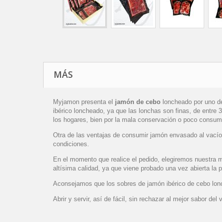
MÁS
Myjamon presenta el
jamón de cebo
loncheado por uno de
ibérico loncheado, ya que las lonchas son finas, de entre 3
los hogares, bien por la mala conservaci
ó
n o poco consum
Otra de las ventajas de consumir jamón envasado al vacío 
condiciones.
En el momento que realice el pedido, elegiremos nuestra m
alt
í
sima calidad, ya que viene probado una vez abierta la 
Aconsejamos que los sobres de jam
ó
n ibérico de cebo l
Abrir y servir, as
í
de f
á
cil, sin rechazar al mejor sabor del