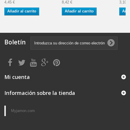
4,45 €
8,42 €
3,10 €
Añadir al carrito
Añadir al carrito
Añad
Boletín
Mi cuenta
Información sobre la tienda
Myjamon.com