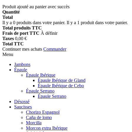
Produit ajouté au panier avec succès
Quantité
Total
Il y a
0
produits dans votre panier.
Il y a 1 produit dans votre panier.
Total produits TTC
Frais de port TTC
À définir
Taxes
0,00 €
Total TTC
Continuer mes achats
Commander
Menu
Jambons
Épaule
Épaule Ibérique
Épaule Ibérique de Gland
Épaule Ibérique de Cebo
Épaule Serrano
Épaule Serrano
Désossé
Saucisses
Chorizo Espagnol
Caña de lomo
Morcilla
Morcon extra Ibérique