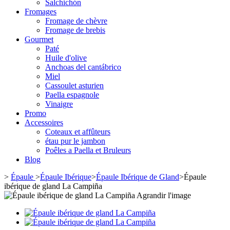
Salchichón
Fromages
Fromage de chèvre
Fromage de brebis
Gourmet
Paté
Huile d'olive
Anchoas del cantábrico
Miel
Cassoulet asturien
Paella espagnole
Vinaigre
Promo
Accessoires
Coteaux et affûteurs
étau pur le jambon
Poêles a Paella et Bruleurs
Blog
>
Épaule
>
Épaule Ibérique
>
Épaule Ibérique de Gland
>
Épaule
ibérique de gland La Campiña
Agrandir l'image