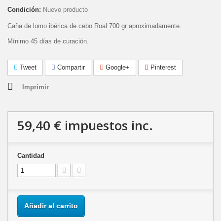
Condición:
Nuevo producto
Caña de lomo ibérica de cebo Roal 700 gr aproximadamente.
M
í
nimo 45 d
í
as de curaci
ó
n.
Tweet
Compartir
Google+
Pinterest
Imprimir
59,40 €
impuestos inc.
Cantidad
Añadir al carrito