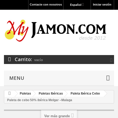
Contacte con nosotros
Iniciar sesión
Español
Carrito:
vacío
MENU
Paletas
Paletas Ibéricas
Paleta Ibérica Cebo
Paleta de cebo 50% ibérica Melgar –Malaga
Ver más grande