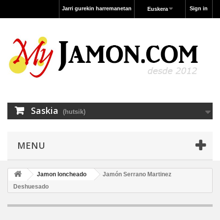
Jarri gurekin harremanetan
Sign in
Euskera
Saskia
(hutsik)
MENU
Jamon loncheado
Jamón Serrano Martinez
Deshuesado