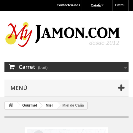
Contacteu-nos
Entreu
Català
Carret
(buit)
MENÚ
Gourmet
Miel
Miel de Caña