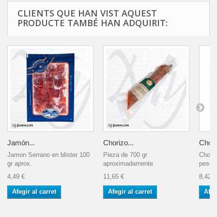
CLIENTS QUE HAN VIST AQUEST
PRODUCTE TAMBÉ HAN ADQUIRIT:
Jamón...
Chorizo...
Chori
Jamon Serrano en blister 100
Pieza de 700 gr
Choriz
gr aprox.
aproximadamente
peso a
4,49 €
11,65 €
8,42 €
Afegir al carret
Afegir al carret
Afeg