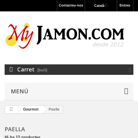
Contacteu-nos
Entreu
Català
Carret
(buit)
MENÚ
Gourmet
Paella
PAELLA
Hi ha 12 productes.