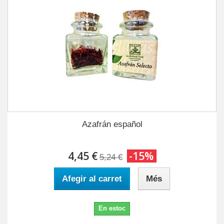
Azafrán español
4,45 €
-15%
5,24 €
Afegir al carret
Més
En estoc