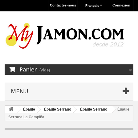
Contactez-nous
Connexion
Français
Panier
(vide)
MENU
Épaule
Épaule Serrano
Épaule Serrano
Épaule
Serrana La Campiña