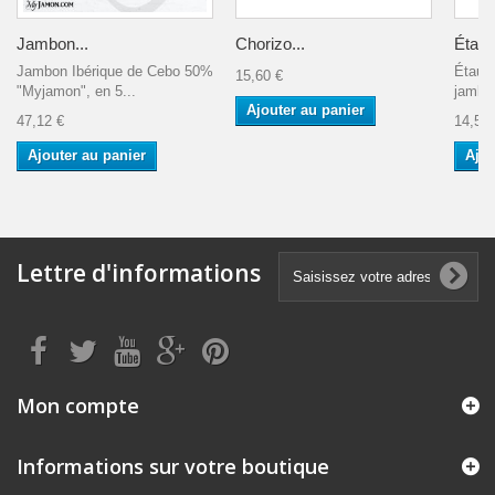
Jambon...
Chorizo...
Étau..
Jambon Ibérique de Cebo 50%
Étau c
15,60 €
"Myjamon", en 5...
jamb
Ajouter au panier
47,12 €
14,52 
Ajouter au panier
Ajou
Lettre d'informations
Mon compte
Informations sur votre boutique