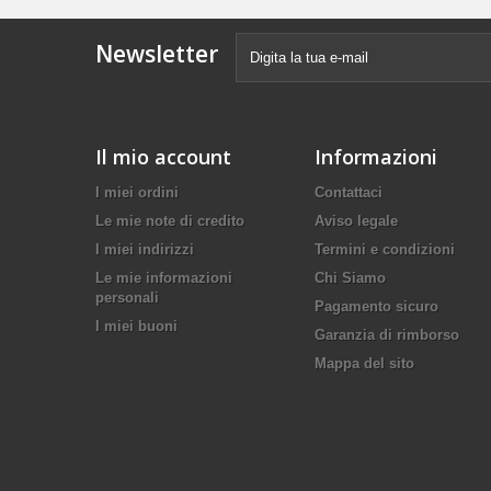
Newsletter
Il mio account
Informazioni
I miei ordini
Contattaci
Le mie note di credito
Aviso legale
I miei indirizzi
Termini e condizioni
Le mie informazioni
Chi Siamo
personali
Pagamento sicuro
I miei buoni
Garanzia di rimborso
Mappa del sito