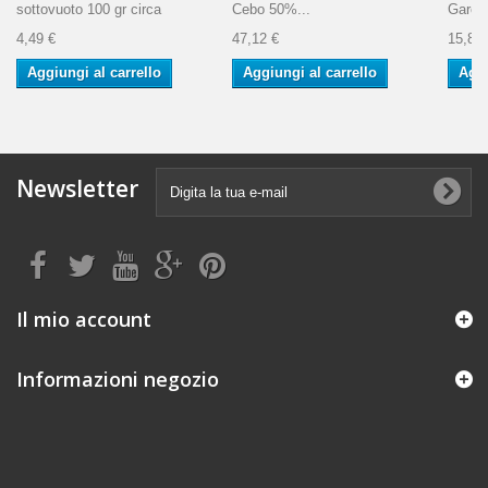
sottovuoto 100 gr circa
Cebo 50%...
Garcia
4,49 €
47,12 €
15,86 
Aggiungi al carrello
Aggiungi al carrello
Aggi
Newsletter
Il mio account
Informazioni negozio