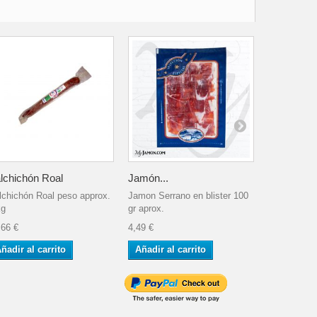
lchichón Roal
Jamón...
Paleta de..
lchichón Roal peso approx.
Jamon Serrano en blister 100
Paleta de b
kg
gr aprox.
Sánchez Ro
,66 €
4,49 €
189,90 €
ñadir al carrito
Añadir al carrito
Añadir al 