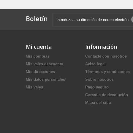
Boletín
Mi cuenta
Información
Mis compras
Contacte con nosotros
Mis vales descuento
Aviso legal
Mis direcciones
Términos y condiciones
Mis datos personales
Sobre nosotros
Mis vales
Pago seguro
Garantía de devolución
Mapa del sitio