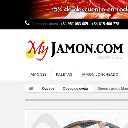
Llámanos ahora:
+34 951 083 685 - +34 615 400 778
JAMONES
PALETAS
JAMON LONCHEADO
Quesos
Queso de oveja
Queso curado Man