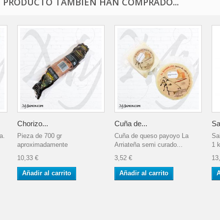
E PRODUCTO TAMBIÉN HAN COMPRADO...
Chorizo...
Cuña de...
Sa
a.
Pieza de 700 gr
Cuña de queso payoyo La
Sa
aproximadamente
Arriateña semi curado...
1 
10,33 €
3,52 €
13
Añadir al carrito
Añadir al carrito
A