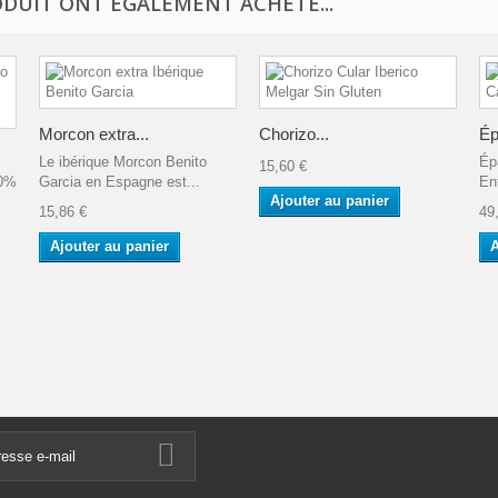
ODUIT ONT ÉGALEMENT ACHETÉ...
Morcon extra...
Chorizo...
Ép
Le ibérique Morcon Benito
Ép
15,60 €
50%
Garcia en Espagne est...
Ent
Ajouter au panier
15,86 €
49
Ajouter au panier
A