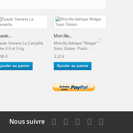
Salchichó
aule...
Morcilla...
Salchichon
aule Serrana La Campiña
Morcilla ibérique "Melgar"
env.
re 4,5 et 5 kg.
Sans Gluten. Poids:...
13,66 €
,95 €
3,10 €
Ajouter a
jouter au panier
Ajouter au panier
Nous suivre